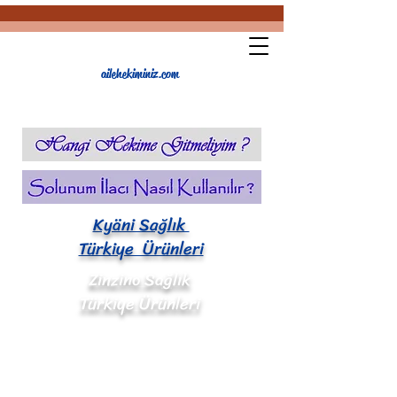
ailehekiminiz.com
Kyäni Sağlık
Türkiye Ürünleri
Zinzino Sağlık
Türkiye Ürünleri