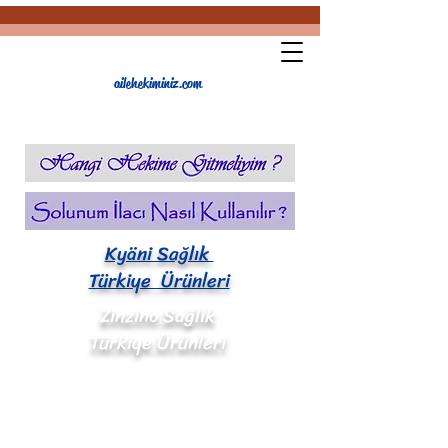
ailehekiminiz.com
Kyäni Sağlık
Türkiye Ürünleri
Zinzino Sağlık
Türkiye Ürünleri