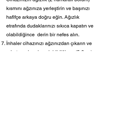
kısmını ağzınıza yerleştirin ve başınızı
hafifçe arkaya doğru eğin. Ağızlık
etrafında dudaklarınızı sıkıca kapatın ve
olabildiğince derin bir nefes alın.
İnhaler c
ihazınızı ağzınızdan çıkarın ve
rahatsız olmadan olabildiğince (5-8 sn)
nefesinizi tutun. Sonra normal şekilde
soluk verin ve alın.
Cihazınızı tekrar açın ve kapsül
içerisinde toz kalıp kalmadığına bakın.
Kapsül içerisinde toz kalmış ise 5,6 ve
7 numaralı basamakları tekrar edin.
Doğru kullanımdan sonra, boş kapsülü
atın ve ağızlık kısmını kapatın.
İlaç kullanımı bittikten sonra, ağzınızı su
ile çalkalayın ve tükürün.